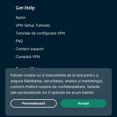
Get Help
Ajutor
VPN Setup Tutorials
Tutoriale de configurare VPN
FAQ
Contact support
Cumpără VPN
Learn More
Află mai multe
Ce este un VPN?
Care este IP-ul meu?
Blog
Live Chat