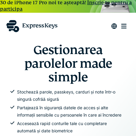
30 de iPhone 17 Pro noi te așteaptă!
Înscrie-te pentru a
participa
Gestionarea
parolelor made
simple
Stochează parole, passkeys, carduri și note într-o
singură cofrăă sigură
Partajează în siguranță datele de acces și alte
informații sensibile cu persoanele în care ai încredere
Accesează rapid conturile tale cu completare
automată și date biometrice