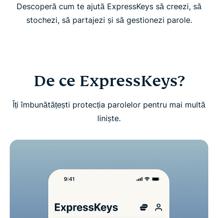
Descoperă cum te ajută ExpressKeys să creezi, să
Începe să folosești ExpressKeys
stochezi, să partajezi și să gestionezi parole.
Descarcă ExpressKeys pe dispozitivele mobile
Întrebări frecvente despre ExpressKeys
De ce ExpressKeys?
Dacă ești utilizator nou, obține o perioadă de
Îți îmbunătățești protecția parolelor pentru mai multă
probă fără riscuri pentru ExpressKeys
liniște.