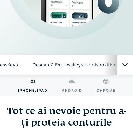
ressKeys
Descarcă ExpressKeys pe dispozitivele mobi
Tot ce ai nevoie pentru a-ți proteja conturile
De ce ExpressKeys?
Tot ce ai nevoie pentru a-
ți proteja conturile
Funcții inteligente, simplu de utilizat