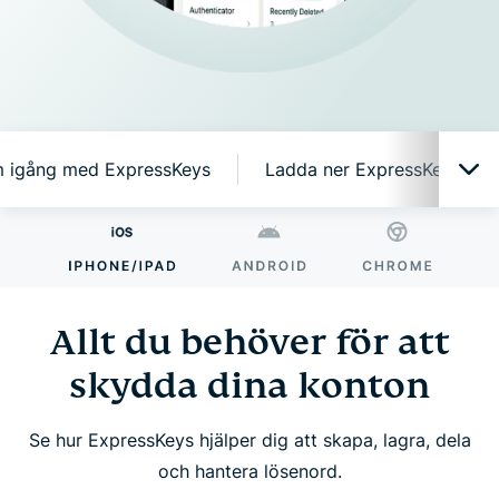
 igång med ExpressKeys
Ladda ner ExpressKeys på 
Allt du behöver för att skydda dina konton
Varför ExpressKeys?
Allt du behöver för att
skydda dina konton
Smarta funktioner, enkelt att använda
Se hur ExpressKeys hjälper dig att skapa, lagra, dela
Kom igång med ExpressKeys
och hantera lösenord.