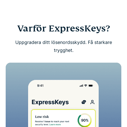
Ladda ner ExpressKeys på mobila enheter
Vanliga frågor: Om ExpressKeys
Varför ExpressKeys?
Få en riskfri provperiod av ExpressKeys som ny
Uppgradera ditt lösenordsskydd. Få starkare
användare
trygghet.