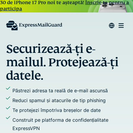
30 de iPhone 17 Pro noi te așteaptă!
Înscrie-te pentru a
participa
Răspunde și trimite e
mailuri în mod priva
i
Atribui aliasuri tuturor activităților tale de e-ma
Oprești urmărirea și profilarea prin e-mail
Adaugi mai mulți destinatari în conversații
Folosești domenii personalizate sau aliasuri
generate aleatoriu