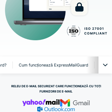
ard?
Cum funcționează ExpressMailGuard
Funcți
ExpressMailGuard în acțiune
RELEU DE E-MAIL SECURIZAT CARE FUNCȚIONEAZĂ CU TOȚI
FURNIZORII DE E-MAIL
De ce ExpressMailGuard?