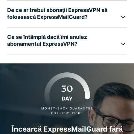
De ce ar trebui abonații ExpressVPN să
folosească ExpressMailGuard?
Ce se întâmplă dacă îmi anulez
abonamentul ExpressVPN?
30
DAY
MONEY-BACK GUARANTEE
FOR NEW USERS
Încearcă ExpressMailGuard fără