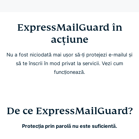
Cum funcționează ExpressMailGuard
Funcționalități ExpressMailGuard
ExpressMailGuard în
acțiune
Întrebări frecvente
Nu a fost niciodată mai ușor să-ți protejezi e-mailul și
să te înscrii în mod privat la servicii. Vezi cum
funcționează.
De ce ExpressMailGuard?
Protecția prin parolă nu este suficientă.