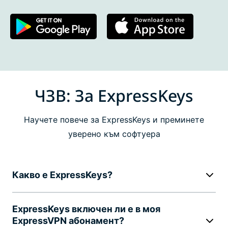
ЧЗВ: За ExpressKeys
Научете повече за ExpressKeys и преминете
уверено към софтуера
Какво е ExpressKeys?
ExpressKeys включен ли е в моя
ExpressVPN абонамент?