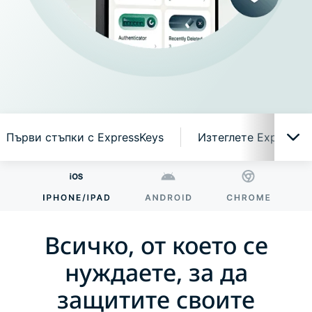
Първи стъпки с ExpressKeys
Изтеглете ExpressK
Всичко, от което се нуждаете, за да защитите
своите акаунти
Всичко, от което се
Защо ExpressKeys?
нуждаете, за да
защитите своите
Смарт функции, лесни за използване