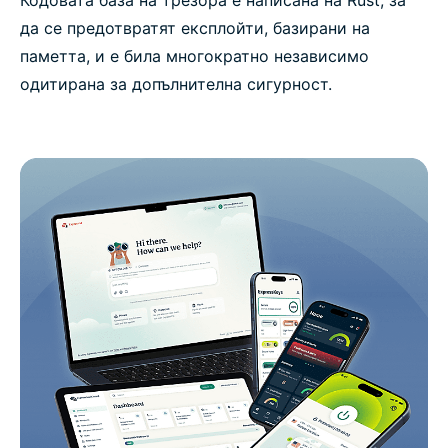
Кодовата база на трезора е написана на Rust, за
да се предотвратят експлойти, базирани на
паметта, и е била многократно независимо
одитирана за допълнителна сигурност.