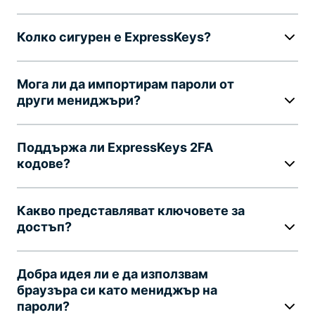
Колко сигурен е ExpressKeys?
Мога ли да импортирам пароли от
други мениджъри?
Поддържа ли ExpressKeys 2FA
кодове?
Какво представляват ключовете за
достъп?
Добра идея ли е да използвам
браузъра си като мениджър на
пароли?