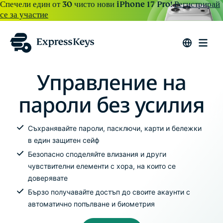
Спечели един от 30 чисто нови iPhone 17 Pro!
Регистрирай
се за участие
Управление на
пароли без усилия
Съхранявайте пароли, пасключи, карти и бележки
в един защитен сейф
Безопасно споделяйте влизания и други
чувствителни елементи с хора, на които се
доверявате
Бързо получавайте достъп до своите акаунти с
автоматично попълване и биометрия