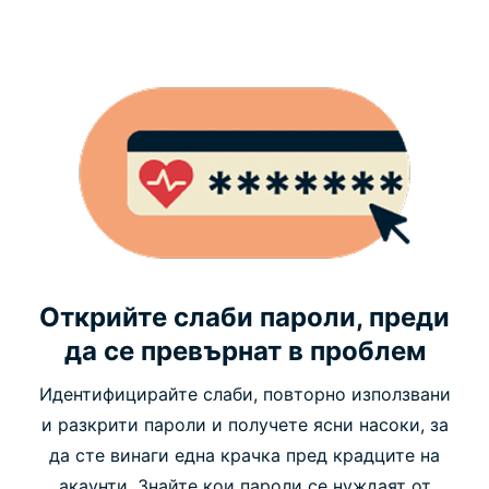
Открийте слаби пароли, преди
да се превърнат в проблем
Идентифицирайте слаби, повторно използвани
и разкрити пароли и получете ясни насоки, за
да сте винаги една крачка пред крадците на
акаунти. Знайте кои пароли се нуждаят от