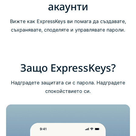
акаунти
Първи стъпки с ExpressKeys
Вижте как ExpressKeys ви помага да създавате,
съхранявате, споделяте и управлявате пароли.
Изтеглете ExpressKeys на мобилни устройства
ЧЗВ: За ExpressKeys
Защо ExpressKeys?
Вземете безрисков пробен период на
ExpressKeys като нов потребител
Надградете защитата си с парола. Надградете
спокойствието си.