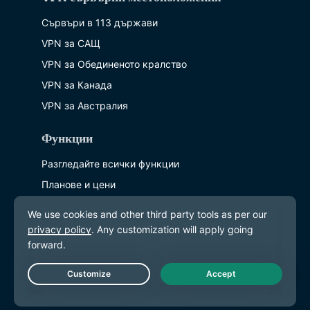
Сървъри в 113 държави
VPN за САЩ
VPN за Обединеното кралство
VPN за Канада
VPN за Австралия
Функции
Разгледайте всички функции
Планове и цени
Продукти
ExpressKeys
ExpressMailGuard
ExpressAI
Live Chat