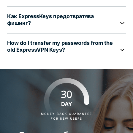
Как ExpressKeys предотвратява
фишинг?
How do I transfer my passwords from the
old ExpressVPN Keys?
30
DAY
MONEY-BACK GUARANTEE
FOR NEW USERS