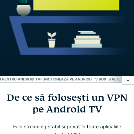
PN PENTRU ANDROID TV
FUNCȚIONEAZĂ PE ANDROID TV BOX ȘI ALTE DISPOZ
De ce să folosești un VPN
De ce să folosești un VPN pe Android TV
pe Android TV
Cum configurezi ExpressVPN pe Android TV în trei
pași simpli
Faci streaming stabil și privat în toate aplicațiile