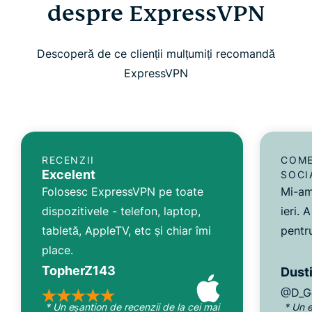
despre ExpressVPN
Descoperă de ce clienții mulțumiți recomandă
ExpressVPN
RECENZII
COME
Excelent
SOCI
Folosesc ExpressVPN pe toate
Mi-am
dispozitivele - telefon, laptop,
ieri. 
tabletă, AppleTV, etc și chiar îmi
pentru
place.
TopherZ143
Dusti
@D_G
* Un eșantion de recenzii de la cei mai
* Un e