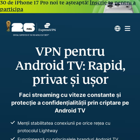
30 de iPhone 17 Pro noi te așteaptă!
Înscrie-te pentru a
participa
VPN pentru
Android TV: Rapid,
privat și ușor
Faci streaming cu viteze constante și
protecție a confidențialității prin criptare pe
Android TV
Menții stabilitatea conexiunii pe orice rețea cu
protocolul Lightway
Funcționează cu principalele branduri Android TV,