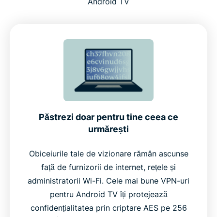
Android TV
Ce trebuie să ofere un VPN pentru Android TV
Funcții cheie ale ExpressVPN pentru Android TV
Funcționează pe Android TV Box și alte dispozitive
De ce să alegi ExpressVPN în locul altor VPN-uri
Păstrezi doar pentru tine ceea ce
urmărești
Ce spun utilizatorii despre ExpressVPN
Obiceiurile tale de vizionare rămân ascunse
Întrebări frecvente
față de furnizorii de internet, rețele și
administratorii Wi-Fi. Cele mai bune VPN-uri
Încearcă ExpressVPN fără riscuri pe Android TV de
pentru Android TV îți protejează
azi
confidențialitatea prin criptare AES pe 256