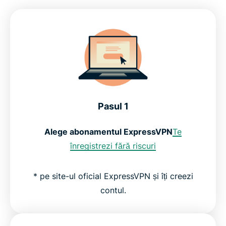
Pasul 1
Alege abonamentul ExpressVPN
Te
înregistrezi fără riscuri
* pe site-ul oficial ExpressVPN și îți creezi
contul.