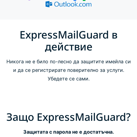
Как работи ExpressMailGuard
Опции на ExpressMailGuard
ExpressMailGuard в
действие
ЧЗВ
Никога не е било по-лесно да защитите имейла си
и да се регистрирате поверително за услуги.
Убедете се сами.
Защо ExpressMailGuard?
Защитата с парола не е достатъчна.