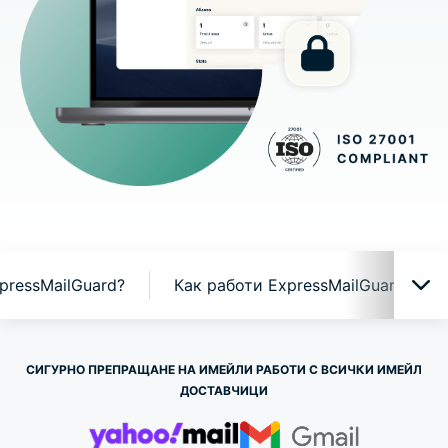
pressMailGuard?
Как работи ExpressMailGuard
ExpressMailGuard в действие
СИГУРНО ПРЕПРАЩАНЕ НА ИМЕЙЛИ РАБОТИ С ВСИЧКИ ИМЕЙЛ
ДОСТАВЧИЦИ
Защо ExpressMailGuard?