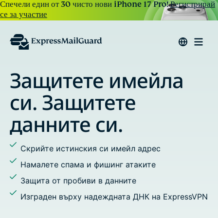
Спечели един от 30 чисто нови iPhone 17 Pro!
Регистрирай
се за участие
ейла
Отговаряйте на им
изпращайте пове
Задайте псевдоними на цялата
активност
дрес
Спрете проследяването и проф
имейли
ите
Добавете множество получате
си
К на ExpressVPN
Използвайте персонализирани 