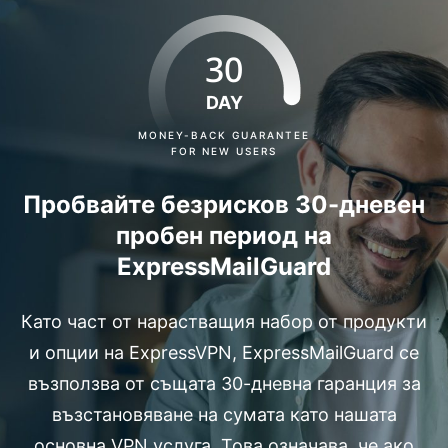
30
DAY
MONEY-BACK GUARANTEE
FOR NEW USERS
Пробвайте безрисков 30-дневен
пробен период на
ExpressMailGuard
Като част от нарастващия набор от продукти
и опции на ExpressVPN, ExpressMailGuard се
възползва от същата 30-дневна гаранция за
възстановяване на сумата като нашата
основна VPN услуга. Това означава, че ако