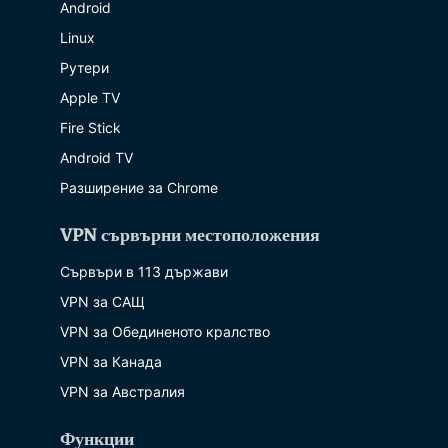
Android
Linux
Рутери
Apple TV
Fire Stick
Android TV
Разширение за Chrome
VPN сървърни местоположения
Сървъри в 113 държави
VPN за САЩ
VPN за Обединеното кралство
VPN за Канада
VPN за Австралия
Функции