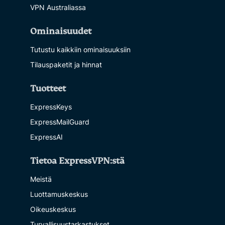
VPN Australiassa
Ominaisuudet
Tutustu kaikkiin ominaisuuksiin
Tilauspaketit ja hinnat
Tuotteet
ExpressKeys
ExpressMailGuard
ExpressAI
Tietoa ExpressVPN:stä
Meistä
Luottamuskeskus
Oikeuskeskus
Turvallisuustarkastukset