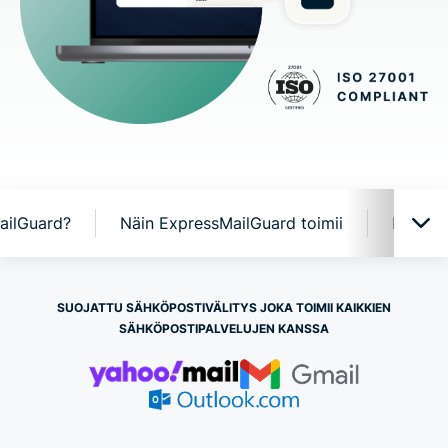
ailGuard?
Näin ExpressMailGuard toimii
Expres
ExpressMailGuard käytännössä
SUOJATTU SÄHKÖPOSTIVÄLITYS JOKA TOIMII KAIKKIEN
SÄHKÖPOSTIPALVELUJEN KANSSA
Miksi ExpressMailGuard?
Näin ExpressMailGuard toimii