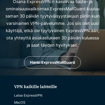
Osana ExpressVPN:n kasvavaa tuote- ja
ominaisuusvalikoimaa ExpressMailGuard kuuluu
saman 30 päivän tyytyväisyystakuun piiriin kuin
varsinainen VPN-palvelumme. Jos siis olet uusi
käyttäjä, etkä ole tyytyväinen ExpressVPN:ään,
ota yhteyttä asiakastukeen 30 päivän kuluessa
ja saat täyden hyvityksen.
Hanki ExpressMailGuard
VPN kaikille laitteille
Lataa ExpressVPN
MacOS