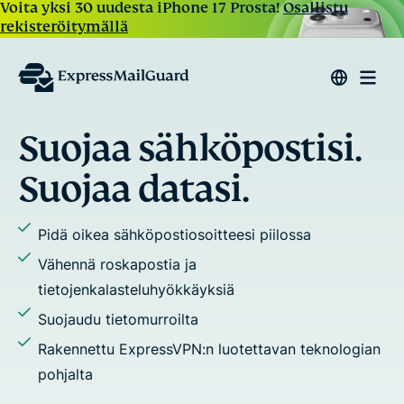
Voita yksi 30 uudesta iPhone 17 Prosta!
Osallistu
rekisteröitymällä
Lähetä sähköposteja ja
vastauksia yksityisesti
Määritä aliaksia kaikkeen sähköpostitoimintaasi
Estä sähköpostien seuranta ja profilointi
Lisää useita vastaanottajia viestiketjuihin
Käytä omia verkkotunnuksia tai satunnaisia
aliaksia