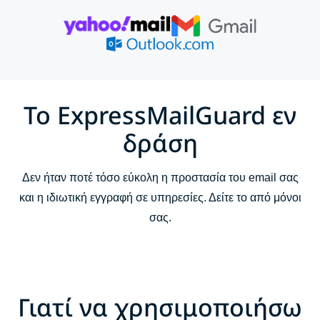
Γιατί να χρησιμοποιήσω το ExpressMailGuard;
Πώς λειτουργεί το ExpressMailGuard
Λειτουργίες του ExpressMailGuard
Το ExpressMailGuard εν
δράση
Συχνές ερωτήσεις
Δεν ήταν ποτέ τόσο εύκολη η προστασία του email σας
και η ιδιωτική εγγραφή σε υπηρεσίες. Δείτε το από μόνοι
σας.
Γιατί να χρησιμοποιήσω