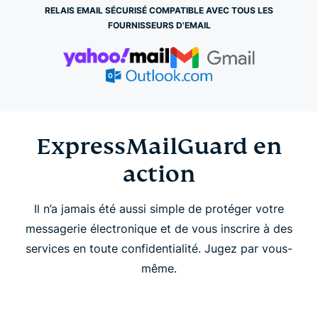
ExpressMailGuard en action
RELAIS EMAIL SÉCURISÉ COMPATIBLE AVEC TOUS LES
FOURNISSEURS D'EMAIL
Pourquoi opter pour ExpressMailGuard ?
Fonctionnement d’ExpressMailGuard
Caractéristiques d’ExpressMailGuard
ExpressMailGuard en
action
FAQ
Il n’a jamais été aussi simple de protéger votre
messagerie électronique et de vous inscrire à des
services en toute confidentialité. Jugez par vous-
même.