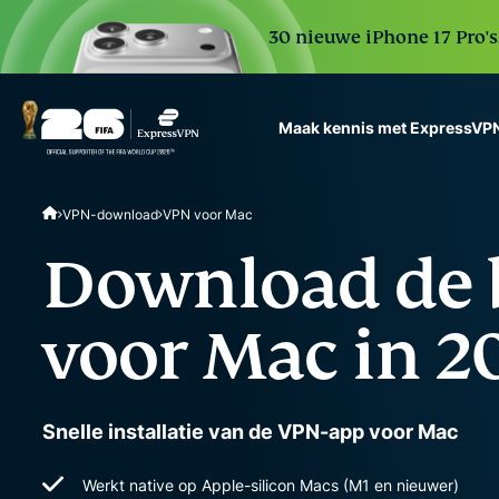
30 nieuwe iPhone 17 Pro'
Maak kennis met ExpressVP
ExpressVPN for Teams
VPN-download
VPN voor Mac
VPN protection for grow
to deploy, simple to man
Download de 
scale.
voor Mac in 2
Snelle installatie van de VPN-app voor Mac
Werkt native op Apple-silicon Macs (M1 en nieuwer)