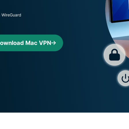
confidential
en meer.
computing en
ontworpen
n WireGuard
met privacy
als
uitgangspunt.
Identity Defender
ownload Mac VPN
Krachtig pakket met
tools voor
identiteitsbescherming,
bewaking en
gegevensverwijdering