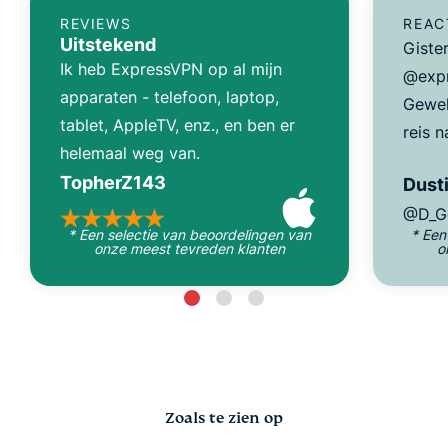
REVIEWS
REAC
Uitstekend
Giste
Ik heb ExpressVPN op al mijn
@expr
apparaten - telefoon, laptop,
Gewel
tablet, AppleTV, enz., en ben er
reis n
helemaal weg van.
TopherZ143
Dusti
@D_G
* Een selectie van beoordelingen van
* Een
onze meest tevreden klanten
o
Zoals te zien op