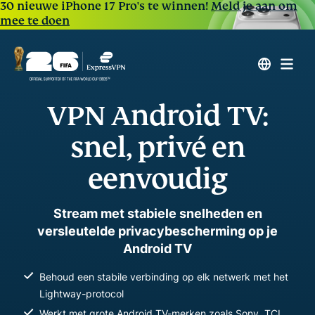
30 nieuwe iPhone 17 Pro's te winnen!
Meld je aan om
mee te doen
VPN Android TV:
snel, privé en
eenvoudig
Stream met stabiele snelheden en
versleutelde privacybescherming op je
Android TV
Behoud een stabile verbinding op elk netwerk met het
Lightway-protocol
Werkt met grote Android TV-merken zoals Sony, TCL