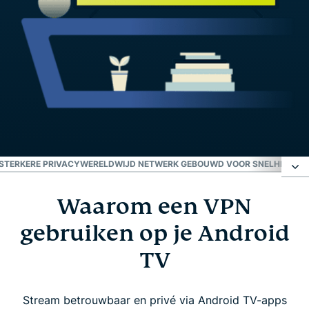
STERKERE PRIVACY
WERELDWIJD NETWERK GEBOUWD VOOR SNELHEID EN
Waarom een VPN
Waarom een VPN gebruiken op je Android TV
gebruiken op je Android
ExpressVPN instellen op Android TV in drie
TV
eenvoudige stappen
Stream betrouwbaar en privé via Android TV-apps
Waar je op moet letten bij een VPN voor Android