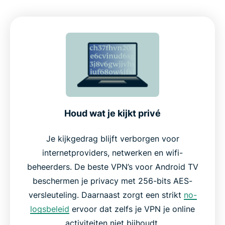
TV
Belangrijkste ExpressVPN-functies voor Android
TV
Lightway-protocol voor sneller en stabieler
streamen
Houd wat je kijkt privé
TrustedServer-technologie voor sterkere privacy
Je kijkgedrag blijft verborgen voor
internetproviders, netwerken en wifi-
Wereldwijd netwerk gebouwd voor snelheid en
beheerders. De beste VPN’s voor Android TV
betrouwbaarheid
beschermen je privacy met 256-bits AES-
versleuteling. Daarnaast zorgt een strikt
no-
Eenvoudige installatie, intuïtieve interface
logsbeleid
ervoor dat zelfs je VPN je online
activiteiten niet bijhoudt.