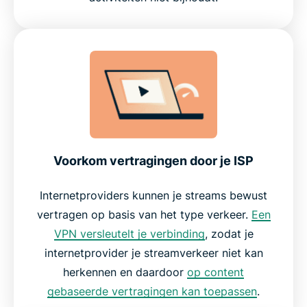
Werkt op Android TV-boxen en andere apparaten
Waarom kiezen voor ExpressVPN in plaats van
andere VPN’s
Wat gebruikers zeggen over ExpressVPN
Voorkom vertragingen door je ISP
Veelgestelde vragen
Internetproviders kunnen je streams bewust
Probeer ExpressVPN vandaag nog zonder risico
vertragen op basis van het type verkeer.
Een
op je Android TV
VPN versleutelt je verbinding
, zodat je
internetprovider je streamverkeer niet kan
herkennen en daardoor
op content
gebaseerde vertragingen kan toepassen
.