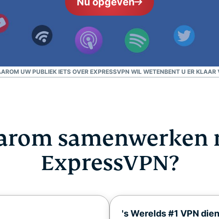
Nu opgeven
confidential
en meer.
computing en
ontworpen
met privacy
als
uitgangspunt.
Identity Defender
AROM UW PUBLIEK IETS OVER EXPRESSVPN WIL WETEN
BENT U ER KLAAR
Krachtig pakket met
tools voor
identiteitsbescherming,
bewaking en
gegevensverwijdering
arom samenwerken 
ExpressVPN?
's Werelds #1 VPN dien