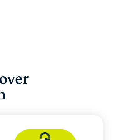
over
n