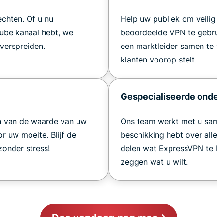
rechten. Of u nu
Help uw publiek om veilig 
ube kanaal hebt, we
beoordeelde VPN te gebru
verspreiden.
een marktleider samen te w
klanten voorop stelt.
Gespecialiseerde ond
n van de waarde van uw
Ons team werkt met u sam
or uw moeite. Blijf de
beschikking hebt over all
onder stress!
delen wat ExpressVPN te b
zeggen wat u wilt.