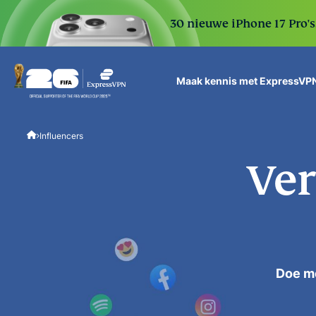
30 nieuwe iPhone 17 Pro'
Maak kennis met ExpressVP
ExpressVPN for Teams
Influencers
VPN protection for grow
to deploy, simple to man
Ver
scale.
Doe m