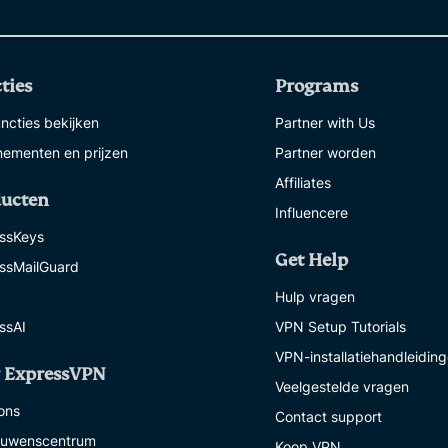
ties
Programs
uncties bekijken
Partner with Us
ementen en prijzen
Partner worden
Affiliates
ducten
Influencere
ssKeys
Get Help
ssMailGuard
Hulp vragen
ssAI
VPN Setup Tutorials
VPN-installatiehandleidin
 ExpressVPN
Veelgestelde vragen
ons
Contact support
ouwenscentrum
Koop VPN