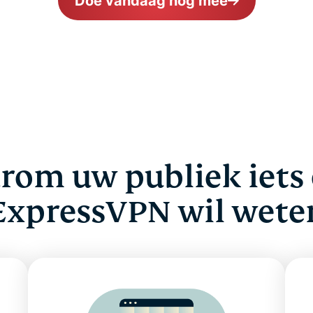
Doe vandaag nog mee
rom uw publiek iets 
ExpressVPN wil wete