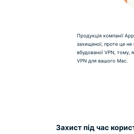
Продукція компанії App
захищеної, проте це не
вбудованої VPN, тому, 
VPN для вашого Mac.
Захист під час кори