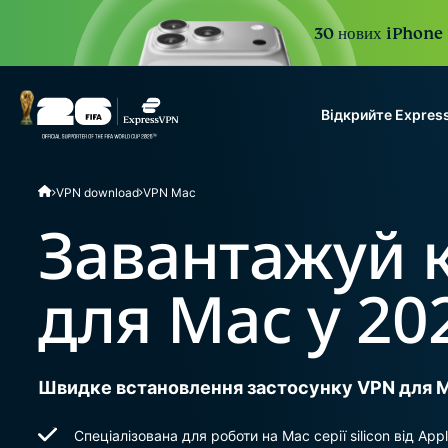
30 нових iPhone 1
Відкрийте Expres
ExpressVPN for Teams
VPN download
VPN Mac
VPN protection for grow
to deploy, simple to man
Завантажуй 
scale.
для Mac у 20
Швидке встановлення застосунку VPN для 
Спеціалізована для роботи на Мас серії silicon від App