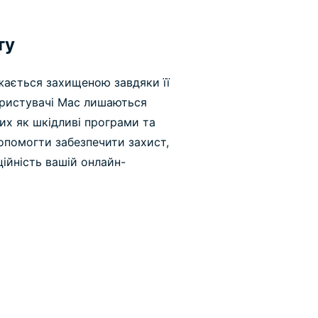
ту
ається захищеною завдяки її
користувачі Mac лишаються
их як шкідливі програми та
опомогти забезпечити захист,
ійність вашій онлайн-