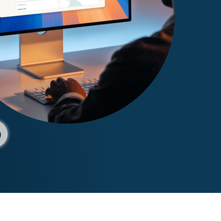
життя.
ти