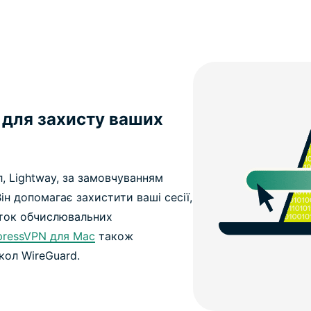
 для захисту ваших
, Lightway, за замовчуванням
ін допомагає захистити ваші сесії,
ток обчислювальних
pressVPN для Mac
також
кол WireGuard.