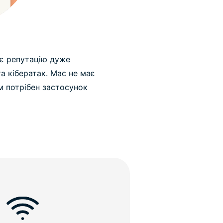
ає репутацію дуже
а кібератак. Mac не має
м потрібен застосунок