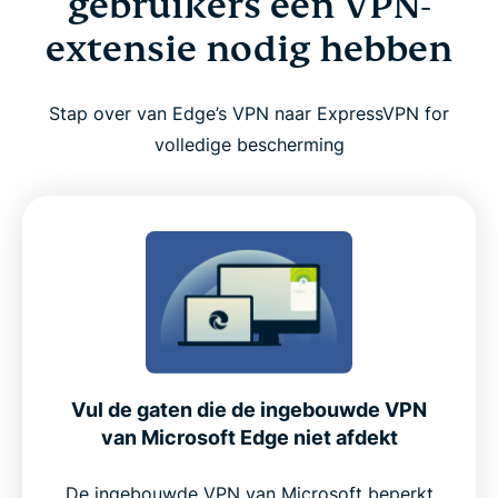
gebruikers een VPN-
extensie nodig hebben
Zo stel je een VPN in voor Microsoft Edge
Stap over van Edge’s VPN naar ExpressVPN for
Tips om ExpressVPN effectief te gebruiken met
volledige bescherming
Edge
Waarom ExpressVPN een uitstekende keuze is
voor Microsoft Edge
Premiumfuncties in de Edge-extensie
Waarom Edge-gebruikers kiezen voor ExpressVPN
Vul de gaten die de ingebouwde VPN
in plaats van gratis alternatieven
van Microsoft Edge niet afdekt
Gebruikerservaring: wat echte klanten zeggen
De ingebouwde VPN van Microsoft beperkt