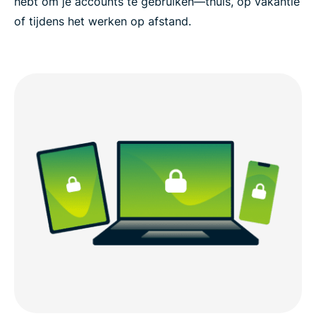
hebt om je accounts te gebruiken—thuis, op vakantie
of tijdens het werken op afstand.