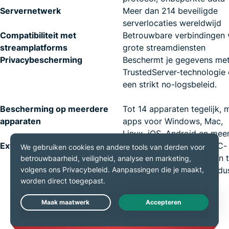
Servernetwerk
Meer dan 214 beveiligde
serverlocaties wereldwijd
Compatibiliteit met
Betrouwbare verbindingen 
streamplatforms
grote streamdiensten
Privacybescherming
Beschermt je gegevens me
TrustedServer-technologie 
een strikt no-logsbeleid.
Bescherming op meerdere
Tot 14 apparaten tegelijk, 
apparaten
apps voor Windows, Mac,
Linux, iOS, Android en mee
Extra functies
Locatiespoofing, WebRTC-
blokkering om datalekken 
voorkomen, donkere modu
Slimme Routering
Live Chat
Download ExpressVPN voor Edge