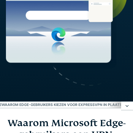
E
WAAROM EDGE-GEBRUIKERS KIEZEN VOOR EXPRESSVPN IN PLAATS VAN 
Waarom Microsoft Edge-
Waarom Microsoft Edge-gebruikers een VPN-
extensie nodig hebben