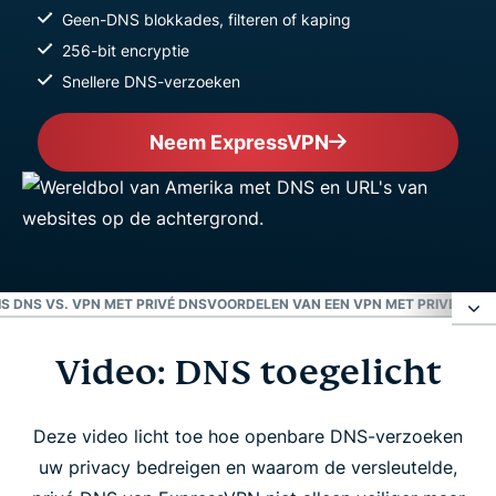
Geen-DNS blokkades, filteren of kaping
256-bit encryptie
Snellere DNS-verzoeken
Neem ExpressVPN
S DNS VS. VPN MET PRIVÉ DNS
VOORDELEN VAN EEN VPN MET PRIVÉ DNS
P
Video: DNS toegelicht
Video: DNS toegelicht
Wat is DNS?
Deze video licht toe hoe openbare DNS-verzoeken
uw privacy bedreigen en waarom de versleutelde,