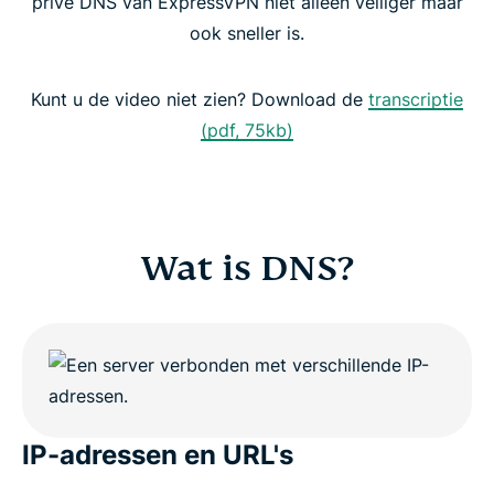
privé DNS van ExpressVPN niet alleen veiliger maar
Gratis DNS vs. VPN met privé DNS
ook sneller is.
Voordelen van een VPN met privé DNS
Kunt u de video niet zien? Download de
transcriptie
(pdf, 75kb)
Probeer de VPN met zijn eigen DNS
Wat is DNS?
IP-adressen en URL's