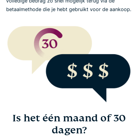
volledige bedrag zo snel mogelijk terug via de
betaalmethode die je hebt gebruikt voor de aankoop.
Gebruik ExpressVPN zonder risico
Is het één maand of 30
dagen?