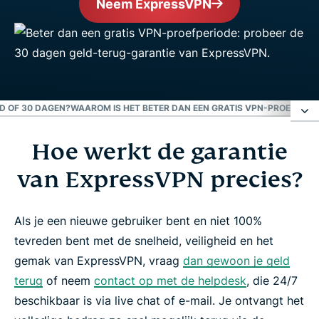
Neem ExpressVPN
ND OF 30 DAGEN?
WAAROM IS HET BETER DAN EEN GRATIS VPN-PROEFVERS
Hoe werkt de garantie
Hoe werkt de garantie van ExpressVPN precies?
van ExpressVPN precies?
Is het één maand of 30 dagen?
Als je een nieuwe gebruiker bent en niet 100%
Waarom is het beter dan een gratis VPN-
tevreden bent met de snelheid, veiligheid en het
proefversie?
gemak van ExpressVPN, vraag
dan gewoon je geld
terug
of neem
contact op met de helpdesk
, die 24/7
Veelgestelde vragen
beschikbaar is via live chat of e-mail. Je ontvangt het