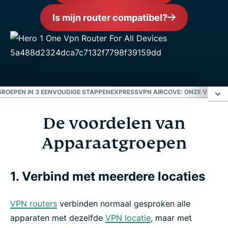
Is mijn router compatibel?
ROEPEN IN 3 EENVOUDIGE STAPPEN
EXPRESSVPN AIRCOVE: ONZE VPN-R
De voordelen van
De voordelen van Apparaatgroepen
Apparaatgroepen
Hoe gebruikt u Apparaatgroepen in 3 eenvoudige
stappen
1. Verbind met meerdere locaties
ExpressVPN Aircove: onze VPN-router
VPN routers
verbinden normaal gesproken alle
apparaten met dezelfde
VPN locatie
, maar met