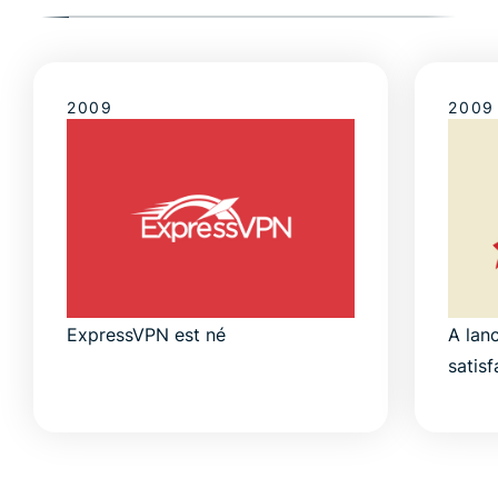
2009
2009
ExpressVPN est né
A lanc
satis