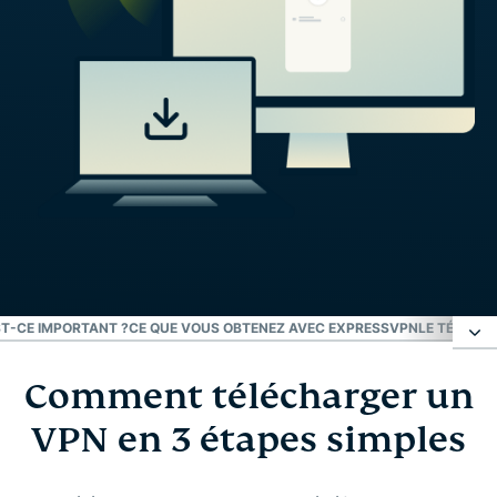
ST-CE IMPORTANT ?
CE QUE VOUS OBTENEZ AVEC EXPRESSVPN
LE TÉLÉCHA
Comment télécharger un
Comment télécharger un VPN en 3 étapes
simples
VPN en 3 étapes simples
Téléchargements de VPN pour toutes les