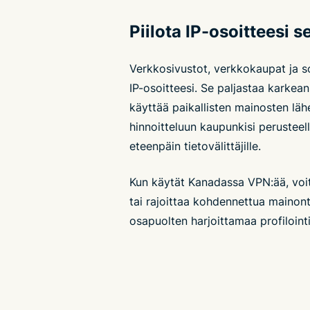
Piilota IP-osoitteesi 
Verkkosivustot, verkkokaupat ja so
IP-osoitteesi. Se paljastaa karkean 
käyttää paikallisten mainosten lä
hinnoitteluun kaupunkisi perustee
eteenpäin tietovälittäjille.
Kun käytät Kanadassa VPN:ää, voi
tai rajoittaa kohdennettua mainont
osapuolten harjoittamaa profilointi