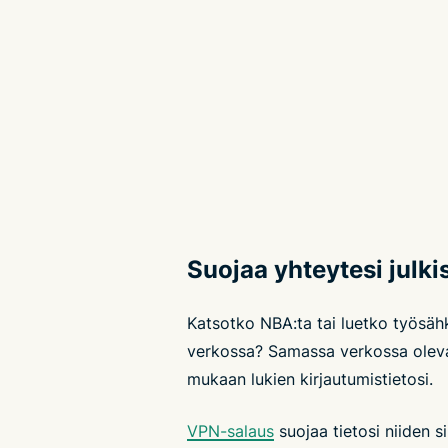
Suojaa yhteytesi julk
Katsotko NBA:ta tai luetko työsä
verkossa? Samassa verkossa olevat
mukaan lukien kirjautumistietosi.
VPN-salaus
suojaa tietosi niiden si