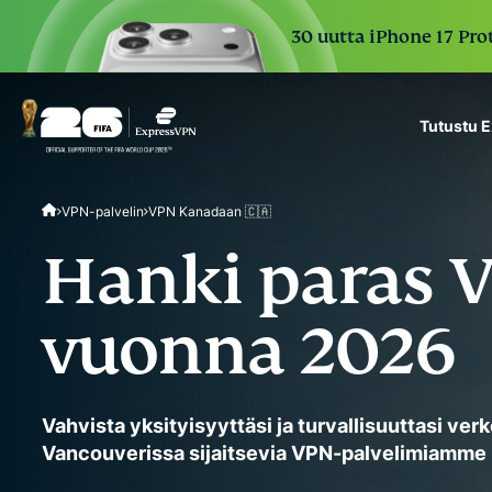
30 uutta iPhone 17 Prot
Tutustu 
ExpressVPN for Teams
VPN-palvelin
VPN Kanadaan 🇨🇦
VPN protection for grow
to deploy, simple to man
Hanki paras 
scale.
vuonna 2026
Vahvista yksityisyyttäsi ja turvallisuuttasi ve
Vancouverissa sijaitsevia VPN-palvelimiamme