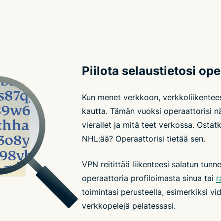
Piilota selaustietosi ope
Kun menet verkkoon, verkkoliikentees
kautta. Tämän vuoksi operaattorisi näk
vierailet ja mitä teet verkossa. Ostat
NHL:ää? Operaattorisi tietää sen.
VPN reitittää liikenteesi salatun tunn
operaattoria profiloimasta sinua tai
r
toimintasi perusteella, esimerkiksi vi
verkkopelejä pelatessasi.