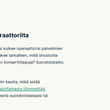
raattorilta
i kulkee operaattorisi palvelimien
ee tarkalleen, millä sivustoilla
ko konserttilippuja? Suoratoistatko
elin kautta, mikä estää
ajoittamasta liikennettäsi
deota suoratoistaessasi tai