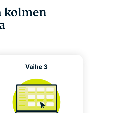
n kolmen
a
Vaihe 3