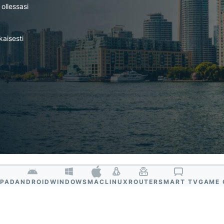
laskentaa
 ollessasi
muita
yksityisyyttä
ominaisuuksia.
suojaavaan
tekoälyyn.
kaisesti
Identity
Defender
Tehokas
työkalukokonaisuus
identiteetin
suojaamiseen,
yksityisyyden
valvontaan ja
henkilötietojen
poistoon.
IPAD
ANDROID
WINDOWS
MAC
LINUX
ROUTER
SMART TV
GAME 