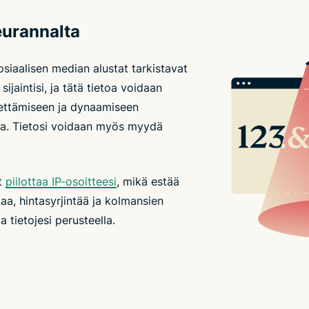
seurannalta
siaalisen median alustat tarkistavat
sijaintisi, ja tätä tietoa voidaan
hettämiseen ja dynaamiseen
lla. Tietosi voidaan myös myydä
t
piilottaa IP-osoitteesi
, mikä estää
aa, hintasyrjintää ja kolmansien
a tietojesi perusteella.