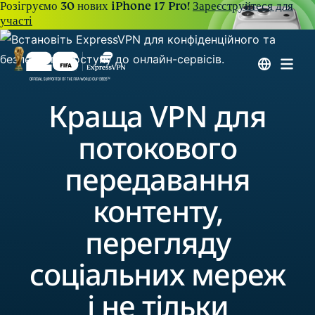
Розігруємо 30 нових iPhone 17 Pro!
Зареєструйтеся для
участі
Краща VPN для
потокового
передавання
контенту,
перегляду
соціальних мереж
і не тільки