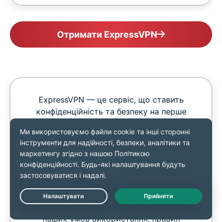
Отримати ExpressVPN
ExpressVPN — це сервіс, що ставить
конфіденційність та безпеку на перше
місце і не може використовуватись для
обходу законів про авторське право. Ми
не відстежуємо й не зберігаємо жодної
активності користувачів під час
використання нашого сервісу.
Використання цього сервісу здійснюється
виключно на власний ризик користувача.
Live Chat
Користувачі повинні дотримуватися
наших умов використання, правил