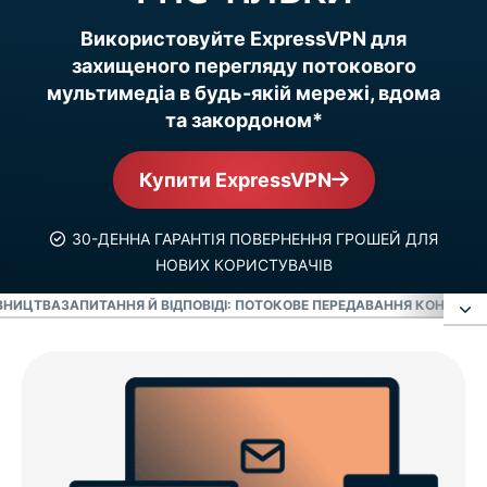
Використовуйте ExpressVPN для
захищеного перегляду потокового
мультимедіа в будь-якій мережі, вдома
та закордоном*
Купити ExpressVPN
30-ДЕННА ГАРАНТІЯ ПОВЕРНЕННЯ ГРОШЕЙ ДЛЯ
НОВИХ КОРИСТУВАЧІВ
ІВНИЦТВА
ЗАПИТАННЯ Й ВІДПОВІДІ: ПОТОКОВЕ ПЕРЕДАВАННЯ КОНТЕНТУ 
Насолоджуйтесь Netflix, Hulu, BBC та іншими
сайтами за допомогою VPN
Розваги та спорт