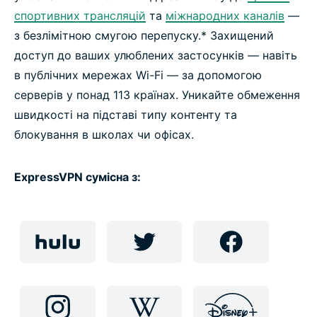
спортивних трансляцій
та
міжнародних каналів
—
Переглядайте потоковий контент із ExpressVPN
з безлімітною смугою перепуску.* Захищений
доступ до ваших улюблених застосунків — навіть
в публічних мережах Wi-Fi — за допомогою
Чому саме ExpressVPN?
серверів у понад 113 країнах. Уникайте обмеження
швидкості на підставі типу контенту та
Підключіться до ExpressVPN сьогодні, щоб
блокування в школах чи офісах.
розблокувати всі ресурси, які пропонує
Інтернет
ExpressVPN сумісна з: