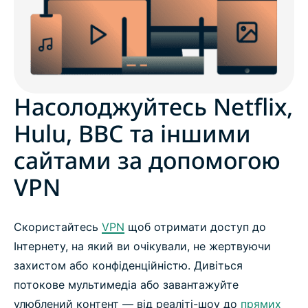
Міжнародні потокові сервіси
Соціальні мережі
Насолоджуйтесь Netflix,
Засоби обміну повідомленнями
Hulu, BBC та іншими
сайтами за допомогою
Ігри та музика
VPN
Практичні керівництва
Скористайтесь
VPN
щоб отримати доступ до
Запитання й відповіді: потокове передавання
Інтернету, на який ви очікували, не жертвуючи
контенту із VPN
захистом або конфіденційністю. Дивіться
потокове мультимедіа або завантажуйте
Як підключитися до VPN
улюблений контент — від реаліті-шоу до
прямих