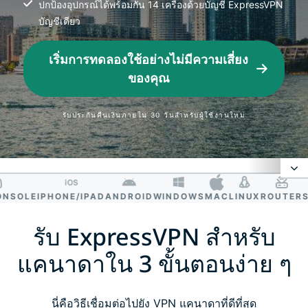
ปกป้องอุปกรณ์ได้พร้อมกัน 14 เครื่องด้วยบัญชี ExpressVPN
บัญชีเดียว
เริ่มการทดลองใช้อย่างไม่มีความเสี่ยง
ของคุณ
รับประกันคืนเงินภายใน 30 วันสำหรับผู้ใช้งานใหม่
OLE
IPHONE/IPAD
ANDROID
WINDOWS
MAC
LINUX
ROUTER
SMA
ทำไมต้องใช้ VPN ในแคนาดา?
รับ ExpressVPN สำหรับ
วิธีรับที่อยู่ IP แคนาดา
แคนาดาใน 3 ขั้นตอนง่าย ๆ
ทำไม ExpressVPN ถึงเป็น VPN แคนาดาที่ดีที่สุด
นี่คือวิธีเชื่อมต่อไปยัง VPN แคนาดาที่ดีที่สุด