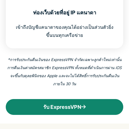
การใช้ VPN ในแคนาดาถูกกฎหมายหรือไม่?
ท่องเว็บด้วยที่อยู่ IP แคนาดา
ทำไมผู้คนนับล้านถึงเลือก ExpressVPN
เข้าถึงบัญชีแคนาดาของคุณได้อย่างเป็นส่วนตัวยิ่ง
ขึ้นบนทุกเครือข่าย
คำถามที่พบบ่อยเกี่ยวกับ VPN แคนาดา
ExpressVPN สำหรับทุกประเทศ
*การรับประกันคืนเงินของ ExpressVPN จำกัดเฉพาะลูกค้าใหม่เท่านั้น
การคืนเงินค่าสมัครสมาชิก ExpressVPN ทั้งหมดที่ดำเนินการผ่าน iOS
ลองใช้ VPN ที่ได้รับความไว้วางใจจากชาวแคนาดาได้
จะขึ้นกับดุลยพินิจของ Apple และจะไม่ได้สิทธิ์การรับประกันคืนเงิน
อย่างไม่มีความเสี่ยง
ภายใน 30 วัน
รับ ExpressVPN