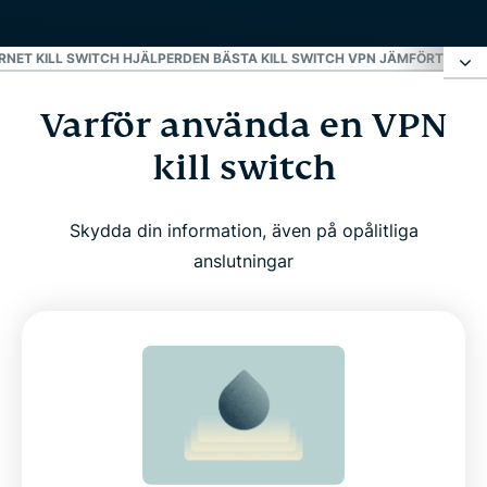
RNET KILL SWITCH HJÄLPER
DEN BÄSTA KILL SWITCH VPN JÄMFÖRT MED
Varför använda en VPN
Varför använda en VPN kill switch
kill switch
Vad Internet Kill Switch gör för att hålla dig säker
online
Skydda din information, även på opålitliga
anslutningar
Hur man aktiverar Internet Kill Switch i
ExpressVPN
Kompatibla enhete
Verkliga scenarier där Internet Kill Switch hjälper