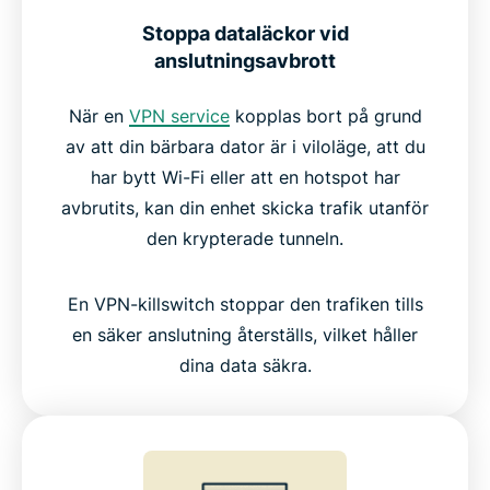
Den bästa kill switch VPN jämfört med andra VPN-
Stoppa dataläckor vid
tjänster
anslutningsavbrott
När en
VPN service
kopplas bort på grund
Den pålitliga tekniken bakom Internet Kill Switch
av att din bärbara dator är i viloläge, att du
har bytt Wi-Fi eller att en hotspot har
Vad folk säger om ExpressVPN
avbrutits, kan din enhet skicka trafik utanför
den krypterade tunneln.
Vanliga frågor: Om VPN kill switch
En VPN-killswitch stoppar den trafiken tills
Prova ExpressVPN riskfritt med Internet Kill Switch
en säker anslutning återställs, vilket håller
dina data säkra.