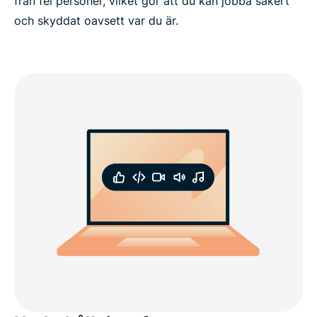
från fel personer, vilket gör att du kan jobba säkert
och skyddat oavsett var du är.