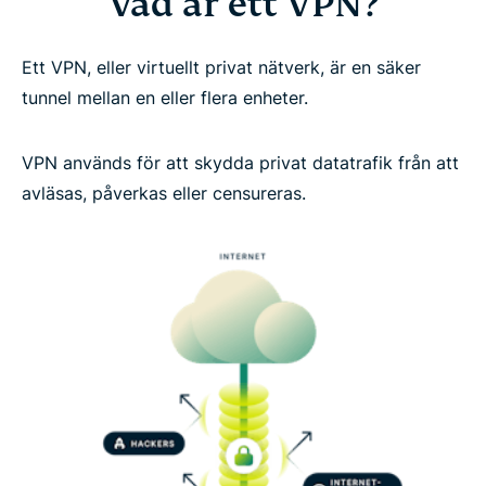
Vad är ett VPN?
Så använder du ett VPN i 3 enkla steg:
Ett VPN, eller virtuellt privat nätverk, är en säker
tunnel mellan en eller flera enheter.
Ett VPN till alla enheter
VPN används för att skydda privat datatrafik från att
avläsas, påverkas eller censureras.
Så konfiguerar du en VPN-anslutning
Varför använda VPN?
Så använder du ett VPN riskfritt