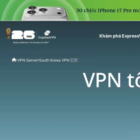
30 chiếc iPhone 17 Pro mớ
Khám phá Expres
ExpressVPN for Teams
VPN Server
South Korea VPN 🇰🇷
VPN protection for grow
to deploy, simple to man
VPN t
scale.