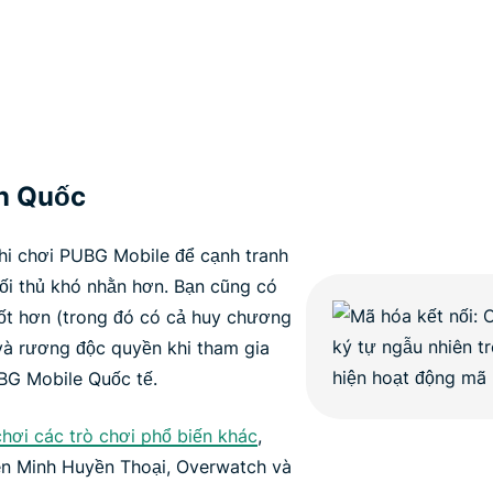
n Quốc
hi chơi PUBG Mobile để cạnh tranh
ối thủ khó nhằn hơn. Bạn cũng có
ốt hơn (trong đó có cả huy chương
và rương độc quyền khi tham gia
G Mobile Quốc tế.
chơi các trò chơi phổ biến khác
,
iên Minh Huyền Thoại, Overwatch và