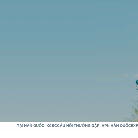
VPN đáng tin cậy số 1
VPN Hàn Quốc tốt nhất
NTERNET TẠI HÀN QUỐC: KCSC
CÂU HỎI THƯỜNG GẶP: VPN HÀN QUỐC
EXP