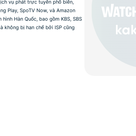
ch vụ phát trực tuyến phổ biến,
ang Play, SpoTV Now, và Amazon
ền hình Hàn Quốc, bao gồm KBS, SBS
à không bị hạn chế bởi ISP cũng