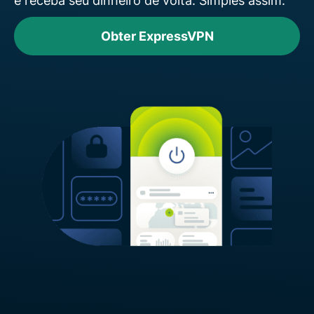
e receba seu dinheiro de volta. Simples assim.
Obter ExpressVPN