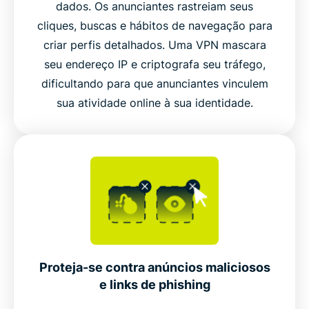
dados. Os anunciantes rastreiam seus
Comece a bloquear anúncios com a ExpressVPN
cliques, buscas e hábitos de navegação para
criar perfis detalhados. Uma VPN mascara
O que as pessoas estão dizendo sobre a
seu endereço IP e criptografa seu tráfego,
ExpressVPN
dificultando para que anunciantes vinculem
sua atividade online à sua identidade.
Perguntas frequentes sobre o bloqueador de
anúncios da ExpressVPN
Proteja-se contra anúncios maliciosos
e links de phishing