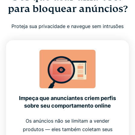
para bloquear anúncios?
O que o bloqueador de anúncios da ExpressVPN
abrange?
Proteja sua privacidade e navegue sem intrusões
Como habilitar o bloqueador de anúncios da
ExpressVPN
O que você precisa para ativar o bloqueador de
anúncios
ExpressVPN vs. bloqueadores de anúncios de
Impeça que anunciantes criem perfis
navegadores
sobre seu comportamento online
Os anúncios não se limitam a vender
Confiança e desempenho integrados
produtos — eles também coletam seus