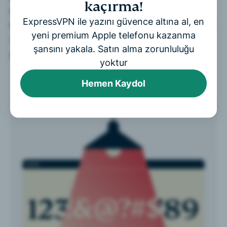
kaçırma!
konumunuzun belirlenmesini çok zorlaştırır.
ExpressVPN ile yazını güvence altına al, en
ExpressVPN ile ABD, Kanada, Birleşik Krallık, Almanya
yeni premium Apple telefonu kazanma
veya
113 ülke
nin herhangi birindeymişsiniz gibi
şansını yakala. Satın alma zorunluluğu
görünebilirsiniz.
yoktur
Hemen Kaydol