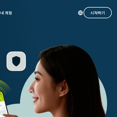
품
내 계정
시작하기
Intego
113개 국가의 서버
com
수상 경력에
초고속 VPN
빛나는
게임용 VPN
상의
macOS 안티
ExpressVPN 소개
사용
바이러스, 방
료
화벽, 시스템
도구 등.
인 첨단 개인정보 보호 및 보안 도구를 이용해 보
 더욱 탁월한 디지털 라이프를 선사합니다.