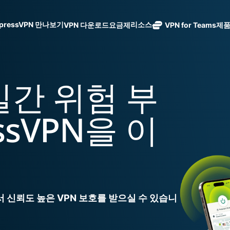
xpressVPN 만나보기
리소스
VPN 다운로드
요금제
VPN for Teams
제
ExpressVPN
ExpressMailGuard
113개 국가의
Get fast, secure
메일 수신함과 신원을
안전한 서버를
노로그 정책
Windows
VPN이란?
NEW
ing teams. Easy
holiday.
보호하는 비공개 이메
갖춘 업계 최고
여러 기기에서 사용 가능
MacOS
입문자용 VPN
NEW
age, built to
0일간 위험 부
일 릴레이 서비스입니
eSIM
의 초고속 VPN
안전하게 이용하는 온라인 서비스
Linux
VPN 사용 방법
NEW
다.
150개 이
입니다.
모든 기능 살펴보기
VPN 암호화 정보
지역에서 
ExpressAI
ssVPN을 이
가능한 무
컨피덴셜 컴퓨
ExpressKeys
eSIM.
팅으로 구동되
안전한 비밀번
하나의 구독으로 종합적
어 프라이버시
호 관리와 다중
세요. 완벽한 작동으로
중심 인공 지
인증 등을 제공
능을 선사하는
합니다.
모든 제품 보기
최초의 소비자
용 AI입니다.
 신뢰도 높은 VPN 보호를 받으실 수 있습니
Identity
Defender
강력한 ID 보